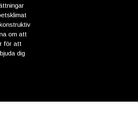
ättningar
betsklimat
konstruktiv
åna om att
 för att
bjuda dig