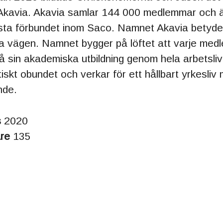
Akavia. Akavia samlar 144 000 medlemmar och ä
rsta förbundet inom Saco. Namnet Akavia betyde
 vägen. Namnet bygger på löftet att varje medl
på sin akademiska utbildning genom hela arbetsliv
itiskt obundet och verkar för ett hållbart yrkesliv
nde.
s
2020
are
135