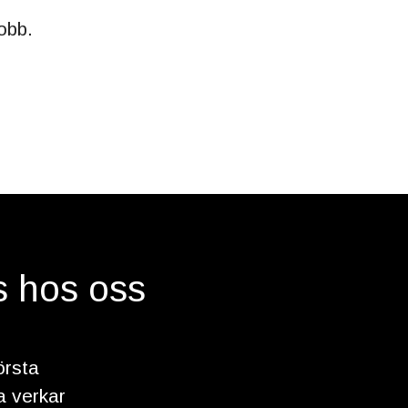
obb.
s hos oss
örsta
a verkar