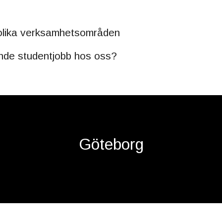
 olika verksamhetsområden
rande studentjobb hos oss?
Göteborg