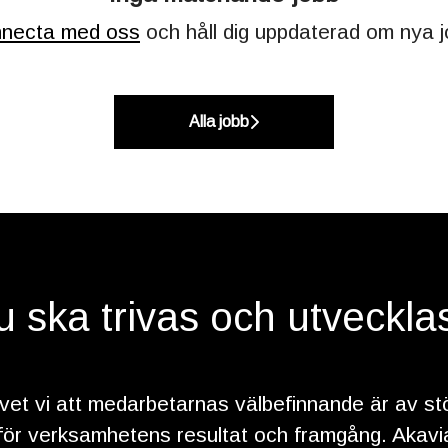
necta med oss
och håll dig uppdaterad om nya j
Alla jobb
du ska trivas och utveckla
vet vi att medarbetarnas välbefinnande är av st
för verksamhetens resultat och framgång. Akavi