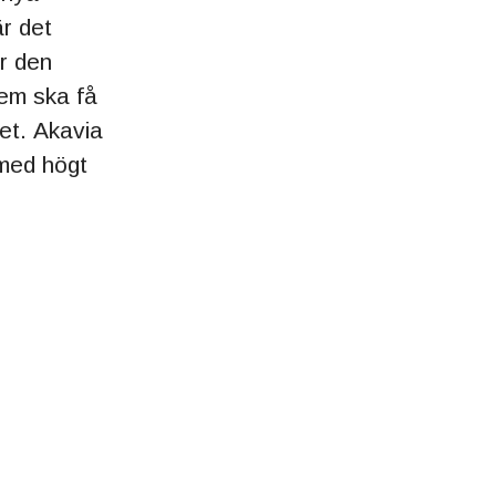
r det
r den
em ska få
et. Akavia
 med högt