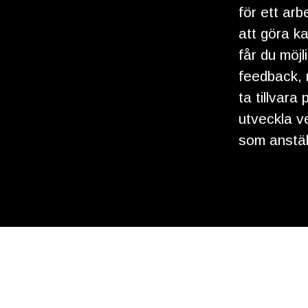
för ett arb
att göra k
får du möjl
feedback, 
ta tillvar
utveckla v
som anställ
Jobb