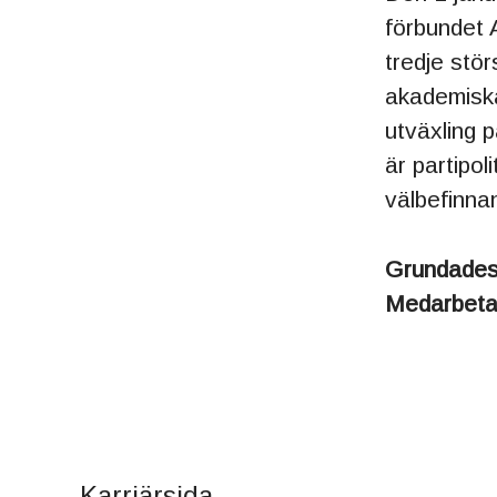
förbundet 
tredje stö
akademiska
utväxling 
är partipol
välbefinna
Grundade
Medarbet
Karriärsida